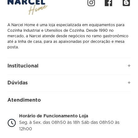
A Narcel Home é uma loja especializada em equipamentos para
Cozinha Industrial e Utensílios de Cozinha. Desde 1990 no
mercado, a Narcel atende desde negócios no ramo gastronômico
até a linha de casa, para as apaixonadas por decoração e mesa
posta.
Institucional
+
Quem somos
Dúvidas
+
Como comprar
Perguntas Frequentes
Fale conosco
Atendimento
Política de Privacidade
Blog Narcel
Trocas e Devoluções
Horário de Funcionamento Loja
Nossa loja
Seg. à Sex. das 08h50 às 18h Sáb das 08h50 às
Política de Entrega
12h00