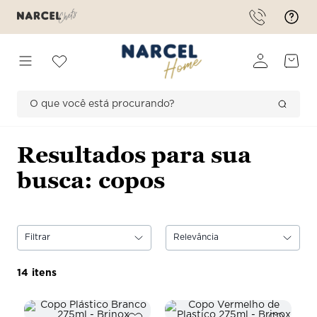
O que você está procurando?
TERMOS MAIS BUSCADOS
1
º
forma
copos
2
º
saleiro
3
º
romantic flowers
4
º
bambu
Filtrar
Relevância
5
º
americano
14
6
º
ceramica
7
º
prato tramontina 28 cm