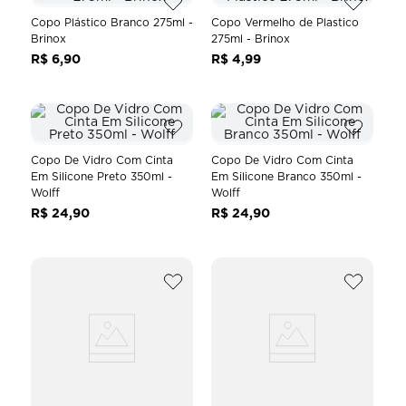
8
º
fresh garden
Copo Plástico Branco 275ml -
Copo Vermelho de Plastico
Brinox
275ml - Brinox
9
º
p
R$
6
,
90
R$
4
,
99
10
º
scalla
Copo De Vidro Com Cinta
Copo De Vidro Com Cinta
Em Silicone Preto 350ml -
Em Silicone Branco 350ml -
Wolff
Wolff
R$
24
,
90
R$
24
,
90