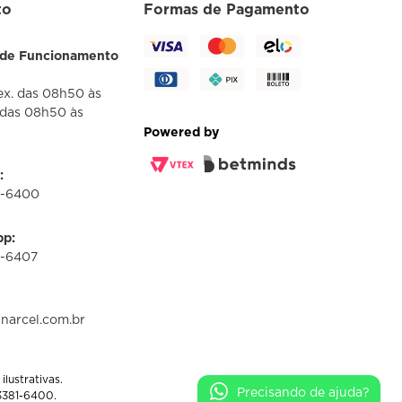
to
Formas de Pagamento
 de Funcionamento
ex. das 08h50 às
 das 08h50 às
Powered by
:
1-6400
p:
1-6407
narcel.com.br
lustrativas.
Precisando de ajuda?
3381-6400.