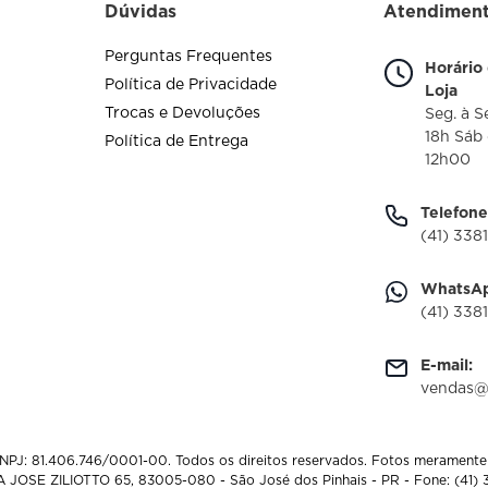
Dúvidas
Atendimen
Perguntas Frequentes
Horário
Política de Privacidade
Loja
Trocas e Devoluções
Seg. à S
18h Sáb
Política de Entrega
12h00
Telefone
(41) 338
WhatsAp
(41) 338
E-mail:
vendas@
NPJ: 81.406.746/0001-00. Todos os direitos reservados. Fotos meramente i
JOSE ZILIOTTO 65, 83005-080 - São José dos Pinhais - PR - Fone: (41) 