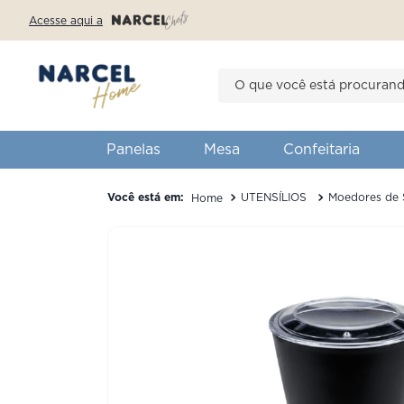
Acesse aqui a
O que você está procurando?
TERMOS MAI
1
º
forma
Panelas
Mesa
Confeitaria
2
º
saleiro
UTENSÍLIOS
Moedores de 
3
º
romantic 
4
º
bambu
5
º
american
6
º
ceramica
7
º
prato tra
8
º
fresh gar
9
º
p