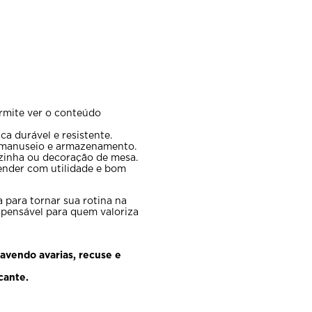
rmite ver o conteúdo
 durável e resistente.
 manuseio e armazenamento.
inha ou decoração de mesa.
nder com utilidade e bom
 para tornar sua rotina na
spensável para quem valoriza
Havendo avarias, recuse e
cante.