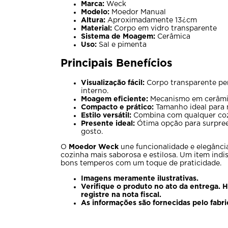
Marca:
Weck
Modelo:
Moedor Manual
Altura:
Aproximadamente 13¿cm
Material:
Corpo em vidro transparente
Sistema de Moagem:
Cerâmica
Uso:
Sal e pimenta
Principais Benefícios
Visualização fácil:
Corpo transparente pe
interno.
Moagem eficiente:
Mecanismo em cerâmica
Compacto e prático:
Tamanho ideal para
Estilo versátil:
Combina com qualquer coz
Presente ideal:
Ótima opção para surpree
gosto.
O
Moedor Weck
une funcionalidade e elegância
cozinha mais saborosa e estilosa. Um item indi
bons temperos com um toque de praticidade.
Imagens meramente ilustrativas.
Verifique o produto no ato da entrega. 
registre na nota fiscal.
As informações são fornecidas pelo fabri