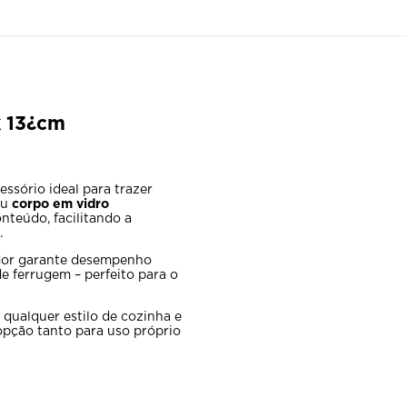
k 13¿cm
essório ideal para trazer
eu
corpo em vidro
nteúdo, facilitando a
.
dor garante desempenho
 de ferrugem – perfeito para o
ualquer estilo de cozinha e
opção tanto para uso próprio