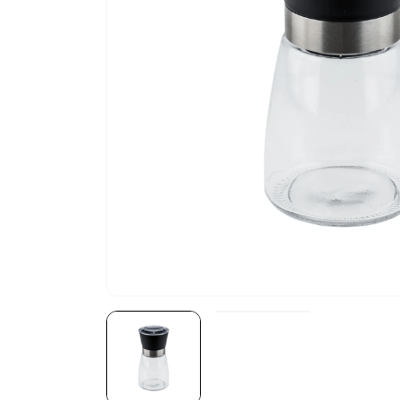
10
º
scalla