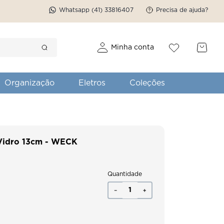
Whatsapp (41) 33816407
Precisa de ajuda?
Minha conta
Organização
Eletros
Coleções
Vidro 13cm - WECK
Quantidade
－
＋