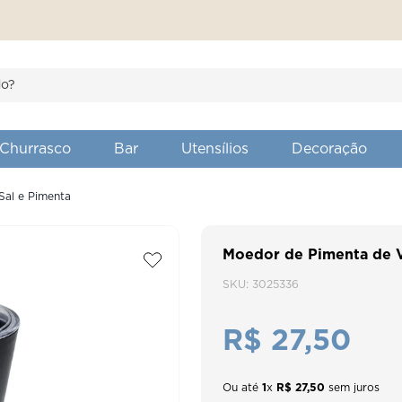
S BUSCADOS
Churrasco
Bar
Utensílios
Decoração
Sal e Pimenta
flowers
Moedor de Pimenta de 
o
SKU
:
3025336
R$
27
,
50
montina 28 cm
den
Ou até
1
x
R$
27
,
50
sem juros