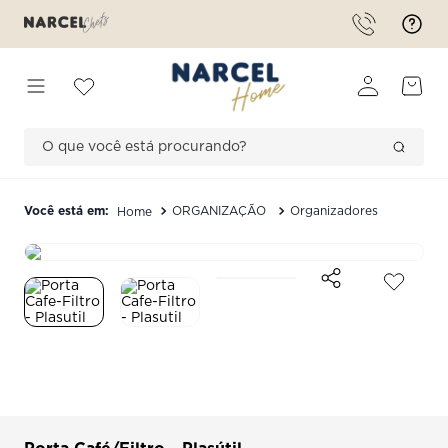
O que você está procurando?
TERMOS MAIS BUSCADOS
ORGANIZAÇÃO
Organizadores
1
º
forma
2
º
saleiro
3
º
romantic flowers
4
º
bambu
5
º
americano
6
º
ceramica
7
º
prato tramontina 28 cm