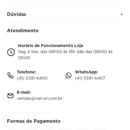
Quem somos
Dúvidas
+
Como comprar
Perguntas Frequentes
Fale conosco
Atendimento
Política de Privacidade
Blog Narcel
Trocas e Devoluções
Horário de Funcionamento Loja
Nossa loja
Seg. à Sex. das 08h50 às 18h Sáb das 08h50 às
Política de Entrega
12h00
Telefone:
WhatsApp:
(41) 3381-6400
(41) 3381-6407
E-mail:
vendas@narcel.com.br
Formas de Pagamento