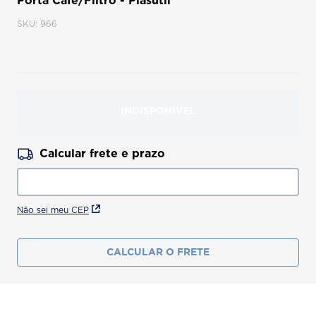
Porta Café/Filtro - Plasútil
8
º
fresh garden
SKU
:
966
9
º
p
10
º
scalla
INDISPONÍVEL
Não sei meu CEP
CALCULAR O FRETE