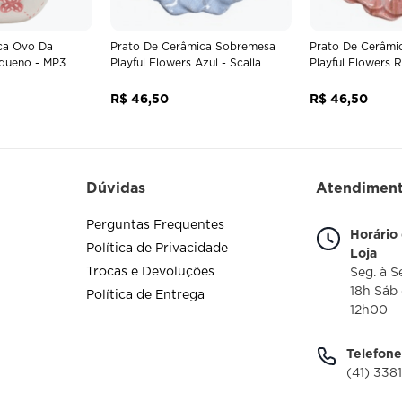
ca Ovo Da
Prato De Cerâmica Sobremesa
Prato De Cerâmi
queno - MP3
Playful Flowers Azul - Scalla
Playful Flowers R
R$
46
,
50
R$
46
,
50
Dúvidas
Atendimen
Perguntas Frequentes
Horário
Política de Privacidade
Loja
Trocas e Devoluções
Seg. à S
18h Sáb
Política de Entrega
12h00
Telefone
(41) 338