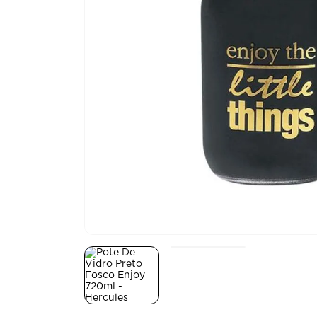
10
º
scalla