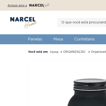
Acesse aqui a
O que você está procurando?
TERMOS MAI
1
º
forma
Panelas
Mesa
Confeitaria
2
º
saleiro
ORGANIZAÇÃO
Organizad
3
º
romantic 
4
º
bambu
5
º
american
6
º
ceramica
7
º
prato tra
8
º
fresh gar
9
º
p