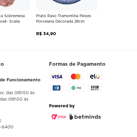
ca Sobremesa
Prato Raso Tramontina Peixes
osê- Scalla
Porcelana Decorada 28cm
R$
34
,
90
to
Formas de Pagamento
 de Funcionamento
ex. das 08h50 às
 das 08h50 às
Powered by
:
1-6400