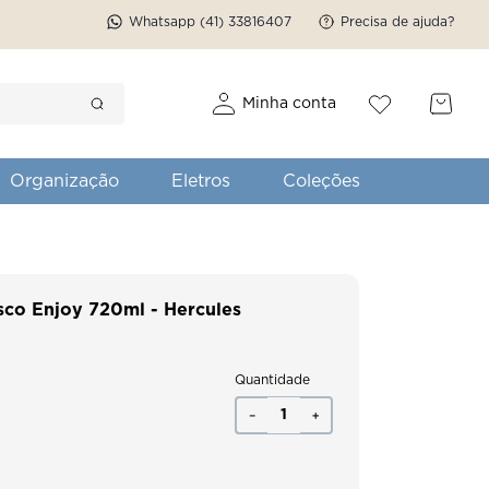
Whatsapp (41) 33816407
Precisa de ajuda?
Minha conta
Organização
Eletros
Coleções
sco Enjoy 720ml - Hercules
Quantidade
－
＋