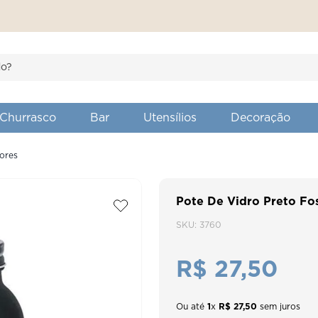
S BUSCADOS
Churrasco
Bar
Utensílios
Decoração
ores
flowers
Pote De Vidro Preto Fo
o
SKU
:
3760
R$
27
,
50
montina 28 cm
den
Ou até
1
x
R$
27
,
50
sem juros