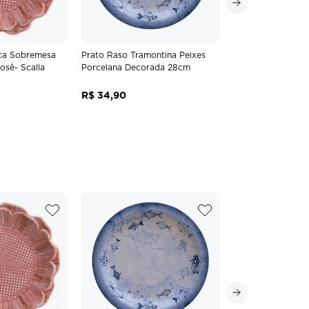
ca Sobremesa
Prato Raso Tramontina Peixes
osê- Scalla
Porcelana Decorada 28cm
R$
34
,
90