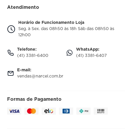
Perguntas Frequentes
Fale conosco
Atendimento
Política de Privacidade
Blog Narcel
Trocas e Devoluções
Horário de Funcionamento Loja
Nossa loja
Seg. à Sex. das 08h50 às 18h Sáb das 08h50 às
Política de Entrega
12h00
Telefone:
WhatsApp:
(41) 3381-6400
(41) 3381-6407
E-mail:
vendas@narcel.com.br
Formas de Pagamento