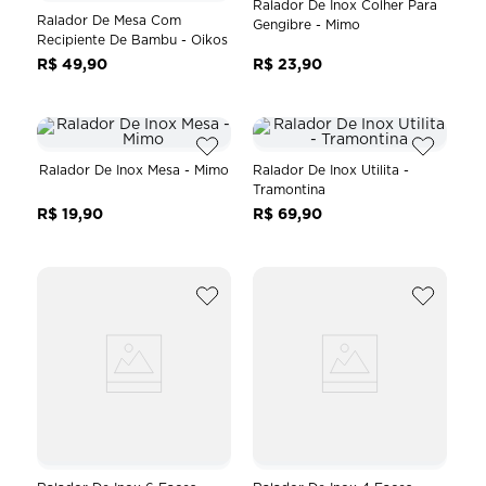
Ralador De Inox Colher Para
8
º
fresh garden
Ralador De Mesa Com
Gengibre - Mimo
Recipiente De Bambu - Oikos
9
º
p
R$
49
,
90
R$
23
,
90
10
º
scalla
Ralador De Inox Mesa - Mimo
Ralador De Inox Utilita -
Tramontina
R$
19
,
90
R$
69
,
90