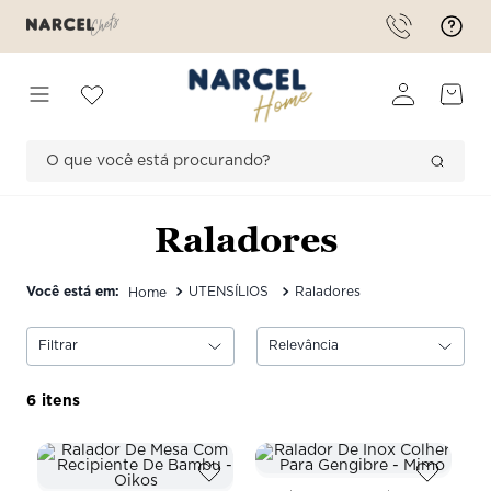
O que você está procurando?
TERMOS MAIS BUSCADOS
Raladores
1
º
forma
2
º
saleiro
UTENSÍLIOS
Raladores
3
º
romantic flowers
Filtrar
Relevância
4
º
bambu
5
º
americano
6
6
º
ceramica
7
º
prato tramontina 28 cm